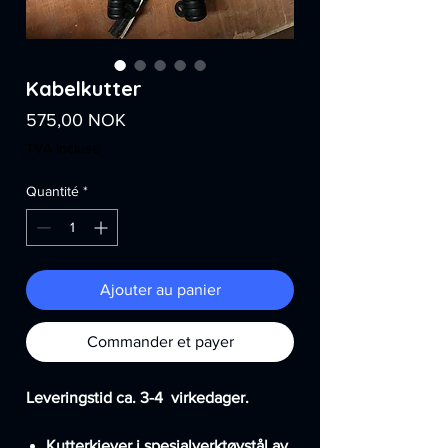
Kabelkutter
Prix
575,00 NOK
TVA Incluse
Quantité
*
Ajouter au panier
Commander et payer
Leveringstid ca. 3-4 virkedager.
Kutterkjever i spesialverktøystål av