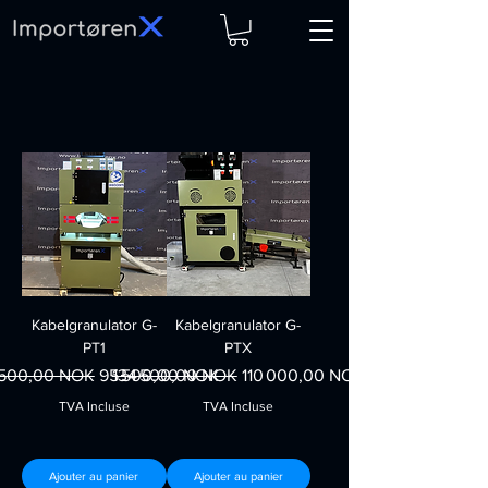
Kabelgranulator G-
Kabelgranulator G-
PT1
PTX
 original
Prix promotionnel
Prix original
Prix promotionnel
 500,00 NOK
95 500,00 NOK
134 500,00 NOK
110 000,00 NOK
TVA Incluse
TVA Incluse
Ajouter au panier
Ajouter au panier