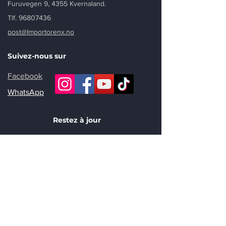
Furuvegen 9, 4355 Kvernaland.
Tlf. 96807436
post@Importorenx.no
Suivez-nous sur
Facebook
WhatsApp
Restez à jour
Hold deg oppdatert – få tilbud og
nyheter på e-post
Jeg godtar å motta markedsføring
og tilbud på e-post.
Send inn