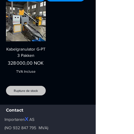
Kabelgranulator G-PT
3 Pakken
Prix
328 000,00 NOK
TVA Incluse
Rupture de stock
Contact
X
Importøren
AS
(NO
932 847 795
MVA)