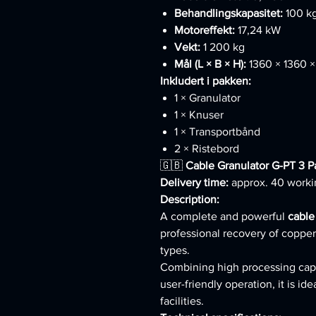
Behandlingskapasitet:
100 kg
Motoreffekt:
17,24 kW
Vekt:
1 200 kg
Mål (L × B × H):
1360 × 1360 
Inkludert i pakken:
1 × Granulator
1 × Knuser
1 × Transportbånd
2 × Ristebord
🇬🇧
Cable Granulator G-PT 3 
Delivery time:
approx. 40 worki
Description:
A complete and powerful
cable
professional recovery of coppe
types.
Combining high processing capac
user-friendly operation, it is id
facilities.