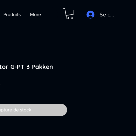
Se connecter
Produits
More
tor G-PT 3 Pakken
Prix
K
pture de stock