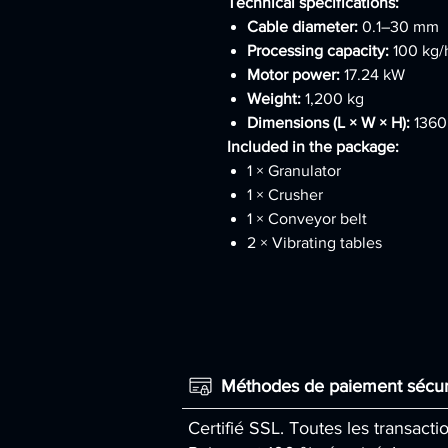
Technical specifications:
Cable diameter:
0.1–30 mm
Processing capacity:
100 kg/
Motor power:
17.24 kW
Weight:
1,200 kg
Dimensions (L × W × H):
1360
Included in the package:
1 × Granulator
1 × Crusher
1 × Conveyor belt
2 × Vibrating tables
Méthodes de paiement sécur
Certifié SSL. Toutes les transacti