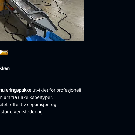
akken
nuleringspakke
utviklet for profesjonell
ium fra ulike kabeltyper.
tet, effektiv separasjon og
r større verksteder og