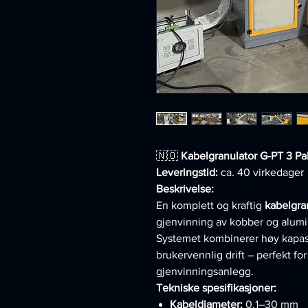
🇳🇴
Kabelgranulator G-PT 3 P
Leveringstid:
ca. 40 virkedager
Beskrivelse:
En komplett og kraftig
kabelgra
gjenvinning av kobber og alumin
Systemet kombinerer høy kapasi
brukervennlig drift – perfekt fo
gjenvinningsanlegg.
Tekniske spesifikasjoner:
Kabeldiameter:
0,1–30 mm