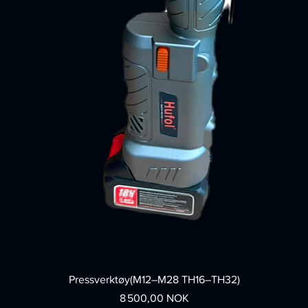
Pressverktøy(M12–M28 TH16–TH32)
Prix
8 500,00 NOK