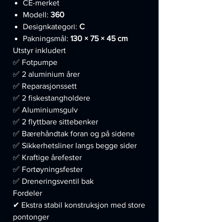
CE-merket
Modell:
360
Designkategori:
C
Pakningsmål:
130 × 75 × 45 cm
Utstyr inkludert
✅ Fotpumpe
✅ 2 aluminium årer
✅ Reparasjonssett
✅ 2 fiskestangholdere
✅ Aluminiumsgulv
✅ 2 flyttbare sittebenker
✅ Bærehåndtak foran og på sidene
✅ Sikkerhetsliner langs begge sider
✅ Kraftige årefester
✅ Fortøyningsfester
✅ Dreneringsventil bak
Fordeler
✔ Ekstra stabil konstruksjon med store
pontonger