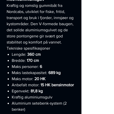
Kraftig og romslig gummibåt fra
Nordcabs, utviklet for fiske, fritid,
transport og bruk i fjorder, innsjøer og
kystområder. Den V-formede baugen,
det solide aluminiumsgulvet og de
store pontongene gir svært god
stabilitet og komfort på vannet.
Tekniske spesifikasjoner
Lengde:
360 cm
Bredde:
170 cm
Maks personer:
6
Maks lastekapasitet:
689 kg
Maks motor:
20 HK
Anbefalt motor:
15 HK bensinmotor
Egenvekt:
81,8 kg
Kraftig aluminiumsgulv
Aluminium setebenk-system (2
benker)