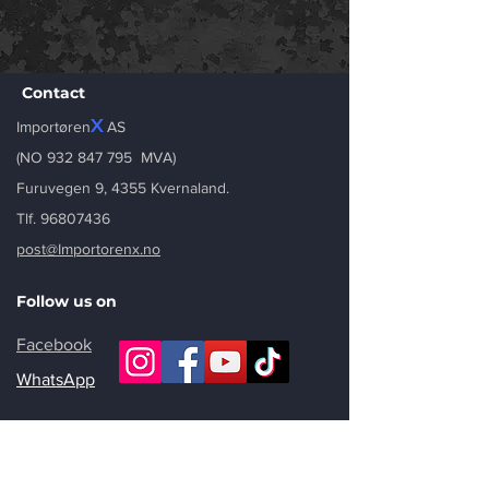
Contact
X
Importøren
AS
(NO
932 847 795
MVA)
Furuvegen 9, 4355 Kvernaland.
Tlf. 96807436
post@Importorenx.no
Follow us on
Facebook
WhatsApp
Stay updated
Hold deg oppdatert – få tilbud og