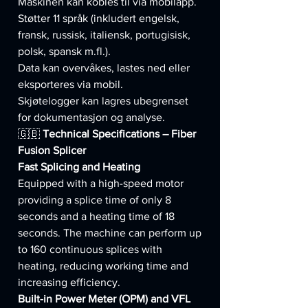
Maskinen kan kobles til via mobilapp.
Støtter 11 språk (inkludert engelsk,
fransk, russisk, italiensk, portugisisk,
polsk, spansk m.fl.).
Data kan overvåkes, lastes ned eller
eksporteres via mobil.
Skjøtelogger kan lagres ubegrenset
for dokumentasjon og analyse.
🇬🇧
Technical Specifications – Fiber
Fusion Splicer
Fast Splicing and Heating
Equipped with a high-speed motor
providing a splice time of only 8
seconds and a heating time of 18
seconds. The machine can perform up
to 160 continuous splices with
heating, reducing working time and
increasing efficiency.
Built-in Power Meter (OPM) and VFL