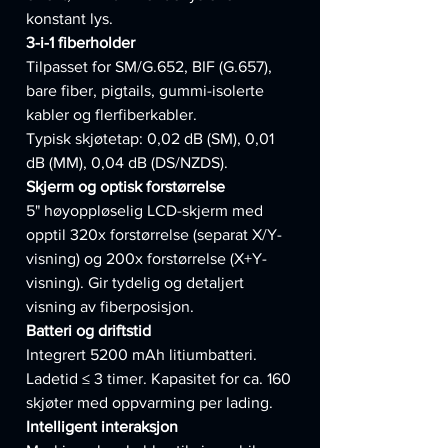
konstant lys.
3-i-1 fiberholder
Tilpasset for SM/G.652, BIF (G.657),
bare fiber, pigtails, gummi-isolerte
kabler og flerfiberkabler.
Typisk skjøtetap: 0,02 dB (SM), 0,01
dB (MM), 0,04 dB (DS/NZDS).
Skjerm og optisk forstørrelse
5" høyoppløselig LCD-skjerm med
opptil 320x forstørrelse (separat X/Y-
visning) og 200x forstørrelse (X+Y-
visning). Gir tydelig og detaljert
visning av fiberposisjon.
Batteri og driftstid
Integrert 5200 mAh litiumbatteri.
Ladetid ≤ 3 timer. Kapasitet for ca. 160
skjøter med oppvarming per lading.
Intelligent interaksjon