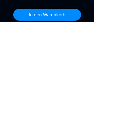
In den Warenkorb
Kontakt
X
Importøren
AS
(NO
932 847 795
MVA)
Furuvegen 9, 4355 Kvernaland.
Tlf. 96807436
post@Importorenx.no
Folge uns auf
Facebook
WhatsApp