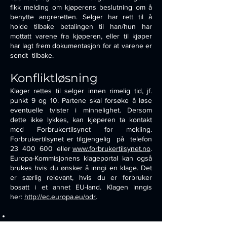
fikk melding om kjøperens beslutning om å
benytte angreretten. Selger har rett til å
holde tilbake betalingen til han/hun har
mottatt varene fra kjøperen, eller til kjøper
har lagt frem dokumentasjon for at varene er
sendt tilbake.
Konfliktløsning
Klager rettes til selger innen rimelig tid, jf.
punkt 9 og 10. Partene skal forsøke å løse
eventuelle tvister i minnelighet. Dersom
dette ikke lykkes, kan kjøperen ta kontakt
med Forbrukertilsynet for mekling.
Forbrukertilsynet er tilgjengelig på telefon
23 400 600 eller
www.forbrukertilsynet.no
.
Europa-Kommisjonens klageportal kan også
brukes hvis du ønsker å inngi en klage. Det
er særlig relevant, hvis du er forbruker
bosatt i et annet EU-land. Klagen inngis
her:
http://ec.europa.eu/odr
.