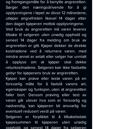
og fremgangsmåte for å benytte angreretten.
Sørger den næringsdrivende for å gi
opplysningene i løpet av disse 12 månedene,
utløper angrefristen likevel 14 dager etter
den dagen kjøperen mottok opplysningene.
Ved bruk av angreretten må varen leveres
tilbake til selgeren uten unødig opphold og
senest 14 dager fra melding om bruk av
angreretten er gitt. Kjøper dekker de direkte
kostnadene ved å returnere varen, med
mindre annet er avtalt eller selger har unnlatt
å opplyse om at kjøper skal dekke
returkostnadene. Selgeren kan ikke fastsette
gebyr for kjøperens bruk av angreretten.
Kjøper kan prøve eller teste varen på en
forsvarlig måte for å fastslå varens art,
egenskaper og funksjon, uten at angreretten
faller bort. Dersom prøving eller test av
varen går utover hva som er forsvarlig og
nødvendig, kan kjøperen bli ansvarlig for
eventuell redusert verdi på varen.
Selgeren er forpliktet til å tilbakebetale
kjøpesummen til kjøperen uten unødig
opphold, og senest 14 dager fra selgeren