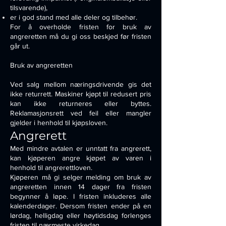
tilsvarende),
er i god stand med alle deler og tilbehør.
For å overholde fristen for bruk av
angreretten må du gi oss beskjed før fristen
går ut.
Bruk av angreretten
Ved salg mellom næringsdrivende gis det
ikke returrett. Maskiner kjøpt til redusert pris
kan ikke returneres eller byttes.
Reklamasjonsrett ved feil eller mangler
gjelder i henhold til kjøpsloven.
Angrerett
Med mindre avtalen er unntatt fra angrerett,
kan kjøperen angre kjøpet av varen i
henhold til angrerettloven.
Kjøperen må gi selger melding om bruk av
angreretten innen 14 dager fra fristen
begynner å løpe. I fristen inkluderes alle
kalenderdager. Dersom fristen ender på en
lørdag, helligdag eller høytidsdag forlenges
fristen til nærmeste virkedag.