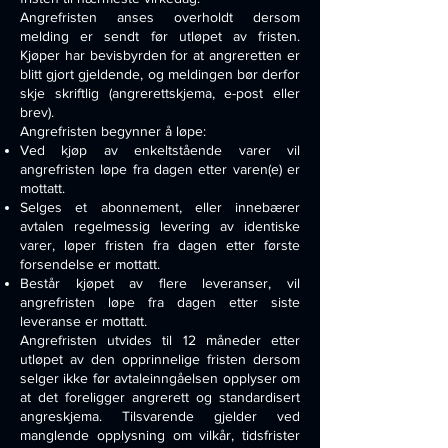
Angrefristen anses overholdt dersom
melding er sendt før utløpet av fristen.
Kjøper har bevisbyrden for at angreretten er
blitt gjort gjeldende, og meldingen bør derfor
skje skriftlig (angrerettskjema, e-post eller
brev).
Angrefristen begynner å løpe:
Ved kjøp av enkeltstående varer vil
angrefristen løpe fra dagen etter varen(e) er
mottatt.
Selges et abonnement, eller innebærer
avtalen regelmessig levering av identiske
varer, løper fristen fra dagen etter første
forsendelse er mottatt.
Består kjøpet av flere leveranser, vil
angrefristen løpe fra dagen etter siste
leveranse er mottatt.
Angrefristen utvides til 12 måneder etter
utløpet av den opprinnelige fristen dersom
selger ikke før avtaleinngåelsen opplyser om
at det foreligger angrerett og standardisert
angreskjema. Tilsvarende gjelder ved
manglende opplysning om vilkår, tidsfrister