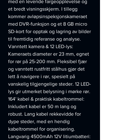
med en levende fargeopplevelse og
et bredt visningsskjerm. I tillegg
kommer avløpsinspeksjonskameraet
med DVR-funksjon og et 8 GB micro
SD-kort for opptak og lagring av bilder
til fremtidig referanse og analyse.
Vanntett kamera & 12 LED-lys:
Kameraets diameter er 23 mm, egnet
for rør på 25-200 mm. Fleksibel fjær
og vanntett rustfritt stålhus gjør det
lett å navigere i rør, spesielt på
vanskelig tilgjengelige steder. 12 LED-
lys gir utmerket belysning i mørke rør.
164' kabel & praktisk kabeltrommel:
Inkludert kabel er 50 m lang og
robust. Lang kabel rekkevidde for
dype steder, med en hendig
kabeltrommel for organisering.
Langvarig 4500mAh 12V litiumbatteri: