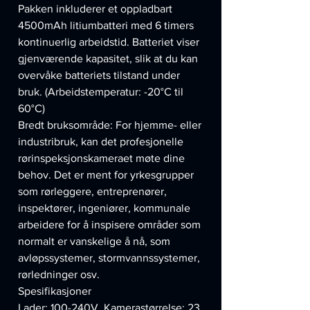
Pakken inkluderer et oppladbart
4500mAh litiumbatteri med 6 timers
kontinuerlig arbeidstid. Batteriet viser
gjenværende kapasitet, slik at du kan
overvåke batteriets tilstand under
bruk. (Arbeidstemperatur: -20°C til
60°C)
Bredt bruksområde: For hjemme- eller
industribruk, kan det profesjonelle
rørinspeksjonskameraet møte dine
behov. Det er ment for yrkesgrupper
som rørleggere, entreprenører,
inspektører, ingeniører, kommunale
arbeidere for å inspisere områder som
normalt er vanskelige å nå, som
avløpssystemer, stormvannssystemer,
rørledninger osv.
Spesifikasjoner
Lader: 100-240V, Kamerastørrelse: 23