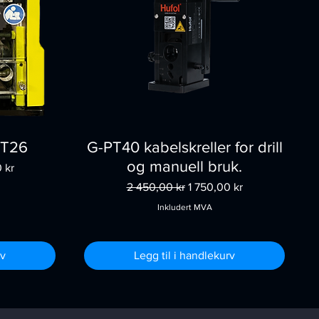
PT26
G-PT40 kabelskreller for drill
og manuell bruk.
 kr
Vanlig pris
Salgspris
2 450,00 kr
1 750,00 kr
Inkludert MVA
rv
Legg til i handlekurv