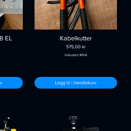
38 EL
Kabelkutter
Pris
575,00 kr
Inkludert MVA
rv
Legg til i handlekurv