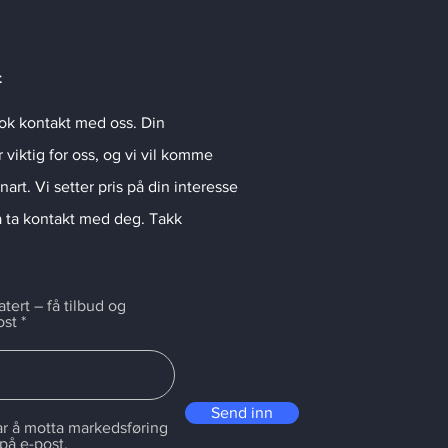
t
tok kontakt med oss. Din
viktig for oss, og vi vil komme
snart. Vi setter pris på din interesse
 å ta kontakt med deg. Takk
ert – få tilbud og
ost
Send inn
r å motta markedsføring
 på e-post.