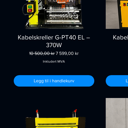
Kabelskreller G-PT40 EL –
Kabel
370W
Vanlig pris
Salgspris
10 500,00 kr
7 599,00 kr
Inkludert MVA
Legg til i handlekurv
L