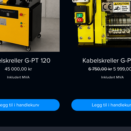
lskreller G-PT 120
Kabelskreller G-
Pris
Vanlig pris
Salgspris
45 000,00 kr
6 750,00 kr
5 999,00
Inkludert MVA
Inkludert MVA
egg til i handlekurv
Legg til i handleku