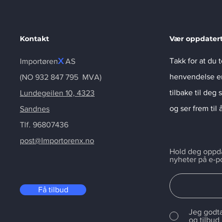
Kontakt
Vær oppdater
X
Takk for at du 
Importøren
AS
henvendelse er 
(NO 932 847 795 MVA)
tilbake til deg 
Lundegeilen 10, 4323
og ser frem til
Sandnes
Tlf. 96807436
post@Importorenx.no
Hold deg oppdat
nyheter på e-p
Få tilbud
Jeg godta
og tilbud