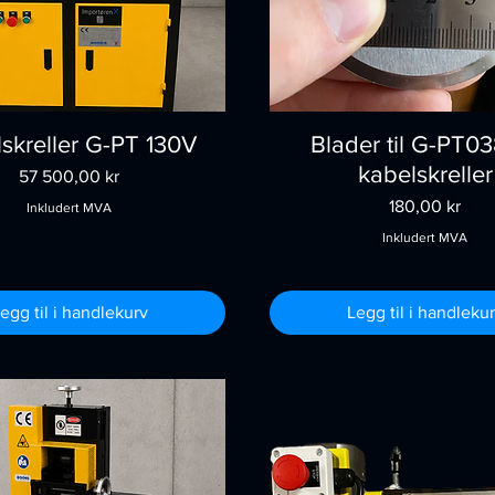
skreller G-PT 130V
Blader til G-PT0
kabelskreller
Pris
57 500,00 kr
Pris
180,00 kr
Inkludert MVA
Inkludert MVA
egg til i handlekurv
Legg til i handleku