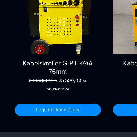
Kabelskreller G-PT KØA
Kabe
76mm
Vanlig pris
Salgspris
34 500,00 kr
25 500,00 kr
Inkludert MVA
Legg til i handlekurv
L