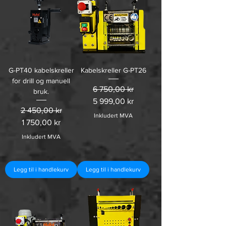
G-PT40 kabelskreller
Kabelskreller G-PT26
for drill og manuell
Vanlig pris
Salgspris
6 750,00 kr
bruk.
5 999,00 kr
Vanlig pris
Salgspris
2 450,00 kr
Inkludert MVA
1 750,00 kr
Inkludert MVA
Legg til i handlekurv
Legg til i handlekurv