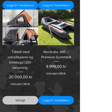
Legg til i handlekurv
Legg til i handlekurv
Taktelt med
Nordcabs 360 –
solcellepanel og
Premium Gummibåt
innebygd LED-
Pris
9 999,00 kr
belysning.
Inkludert MVA
Pris
20 000,00 kr
Inkludert MVA
Utsolgt
Legg til i handlekurv