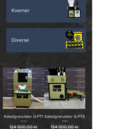
Kverner
Diverse
Kabelgranulator G-PT1
Kabelgranulator G-PTX
Vanlig pris
Salgspris
Vanlig pris
Salgspris
124 500,00 kr
134 500,00 kr