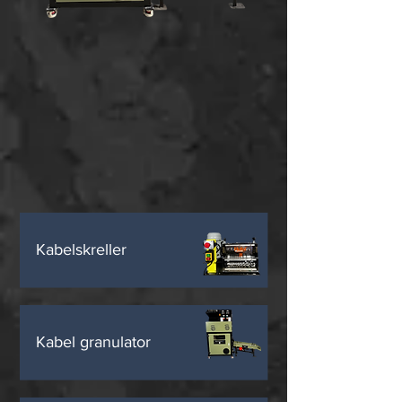
Kjøper du kabelgranulator
fra oss, får du hydraulisk
kabelkutter inkludert.
Kabelskreller
Kabel granulator