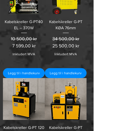
Kabelskreller G-PT40
Kabelskreller G-PT
EL – 370W
KØA 76mm
Vanlig pris
Salgspris
Vanlig pris
Salgspris
10 500,00 kr
34 500,00 kr
7 599,00 kr
25 500,00 kr
Inkludert MVA
Inkludert MVA
Legg til i handlekurv
Legg til i handlekurv
Kabelskreller G-PT 120
Kabelskreller G-PT