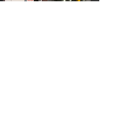
Strømaggregat 11 kW –
Hidraulisk
230V / 400V
Slangepresse 10-
30mm
Pris
22 500,00 kr
Pris
14 000,00 kr
Inkludert MVA
Inkludert MVA
Legg til i handlekurv
Legg til i handlekurv
Hydraulisk
Skiving maskin til