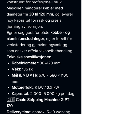
konstruert for profesjonell bruk.
Maskinen håndterer kabler med
diameter fra
30 til 120 mm
, og leverer
høy kapasitet for rask og presis
fjerning av isolasjon.
Egner seg godt for både
kobber- og
aluminiumsledninger
, og er ideell for
verksteder og gjenvinningsanlegg
som ønsker effektiv kabelbehandling.
Tekniske spesifikasjoner:
Kabeldiameter:
30–120 mm
Vekt:
135 kg
Mål (L × B × H):
670 × 580 × 1100
mm
Motoreffekt:
3 kW / 2,2 kW
Kapasitet:
2 000–5 000 kg per dag
🇬🇧
Cable Stripping Machine G-PT
120
Delivery time:
approx. 5–10 working