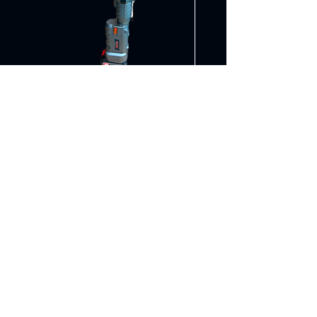
Pressverktøy(M12–M28 TH16–
Felgpoleringsmask
TH32)
Prix
8 500,00 NOK
TVA Incluse
Ajouter au panier
Contact
X
Importøren
AS