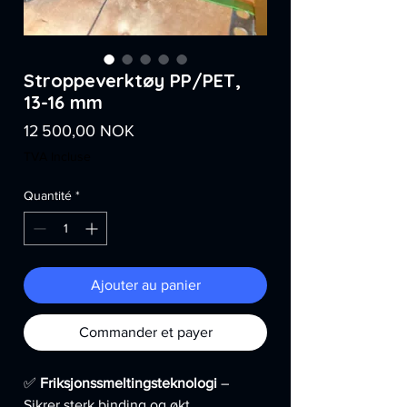
Stroppeverktøy PP/PET,
13-16 mm
Prix
12 500,00 NOK
TVA Incluse
Quantité
*
Ajouter au panier
Commander et payer
✅
Friksjonssmeltingsteknologi
–
Sikrer sterk binding og økt