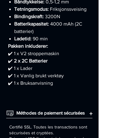
Båndtykkelse:
0,5-1,2 mm
Tetningsmodus:
Friksjonssveising
Bindingskraft:
3200N
Batterikapasitet:
4000 mAh (2C
batterier)
Ladetid:
90 min
Pakken inkluderer:
✔️ 1 x V2 stroppemaskin
✔️
2 x 2C Batterier
✔️ 1 x Lader
✔️ 1 x Vanlig brukt verktøy
✔️ 1 x Bruksanvisning
Méthodes de paiement sécurisées
+
Certifié SSL. Toutes les transactions sont
sécurisées et cryptées.