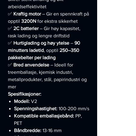
arbeidseffektivitet
✅
Kraftig motor
– Gir en spennkraft på
opptil
3200N
for ekstra sikkerhet
✅
2C batterier
– Gir høy kapasitet,
rask lading og lengre driftstid
✅
Hurtiglading og høy ytelse
–
90
minutters ladetid
, opptil
250–350
pakkebelter per lading
✅
Bred anvendelse
– Ideell for
treemballasje, kjemisk industri,
metallprodukter, stål, papirindustri og
mer
Spesifikasjoner:
Modell:
V2
Spenningshastighet:
100-200 mm/s
Kompatible emballasjebånd:
PP,
PET
Båndbredde:
13-16 mm