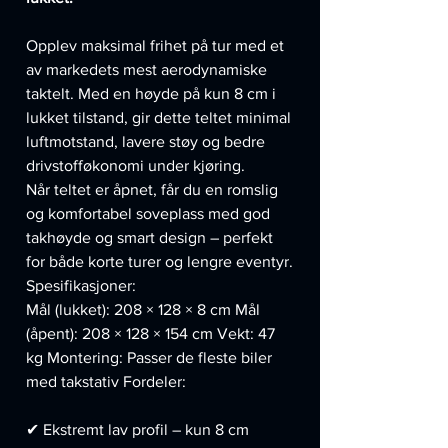
Opplev maksimal frihet på tur med et
av markedets mest aerodynamiske
taktelt. Med en høyde på kun 8 cm i
lukket tilstand, gir dette teltet minimal
luftmotstand, lavere støy og bedre
drivstofføkonomi under kjøring.
Når teltet er åpnet, får du en romslig
og komfortabel soveplass med god
takhøyde og smart design – perfekt
for både korte turer og lengre eventyr.
Spesifikasjoner:
Mål (lukket): 208 × 128 × 8 cm Mål
(åpent): 208 × 128 × 154 cm Vekt: 47
kg Montering: Passer de fleste biler
med takstativ Fordeler:
✔ Ekstremt lav profil – kun 8 cm