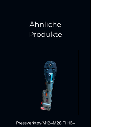
Ähnliche
Produkte
Pressverktøy(M12–M28 TH16–
Felgpoleringsmask