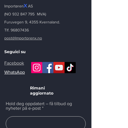
X
Importøren
AS
(NO
932 847 795
MVA)
Furuvegen 9, 4355 Kvernaland.
Tlf. 96807436
post@Importorenx.no
Seguici su
Facebook
WhatsApp
Rimani
aggiornato
Hold deg oppdatert – få tilbud og
nyheter på e-post