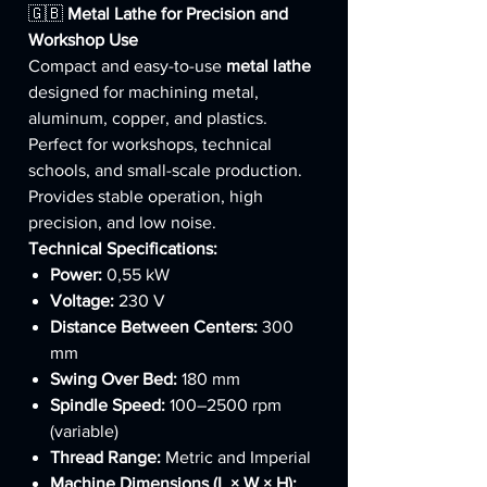
🇬🇧
Metal Lathe for Precision and
Workshop Use
Compact and easy-to-use
metal lathe
designed for machining metal,
aluminum, copper, and plastics.
Perfect for workshops, technical
schools, and small-scale production.
Provides stable operation, high
precision, and low noise.
Technical Specifications:
Power:
0,55 kW
Voltage:
230 V
Distance Between Centers:
300
mm
Swing Over Bed:
180 mm
Spindle Speed:
100–2500 rpm
(variable)
Thread Range:
Metric and Imperial
Machine Dimensions (L × W × H):