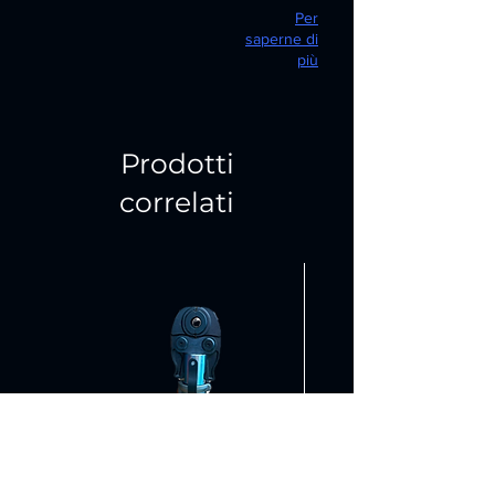
Per
saperne di
più
Prodotti
correlati