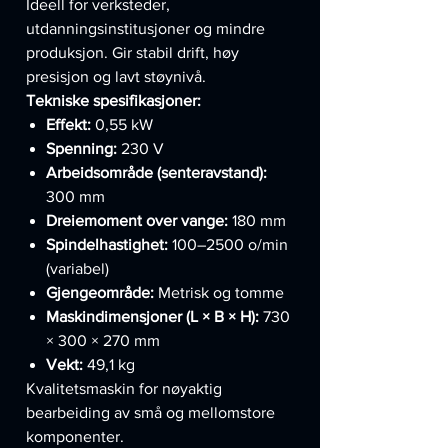
Ideell for verksteder,
utdanningsinstitusjoner og mindre
produksjon. Gir stabil drift, høy
presisjon og lavt støynivå.
Tekniske spesifikasjoner:
Effekt:
0,55 kW
Spenning:
230 V
Arbeidsområde (senteravstand):
300 mm
Dreiemoment over vange:
180 mm
Spindelhastighet:
100–2500 o/min
(variabel)
Gjengeområde:
Metrisk og tomme
Maskindimensjoner (L × B × H):
730
× 300 × 270 mm
Vekt:
49,1 kg
Kvalitetsmaskin for nøyaktig
bearbeiding av små og mellomstore
komponenter.