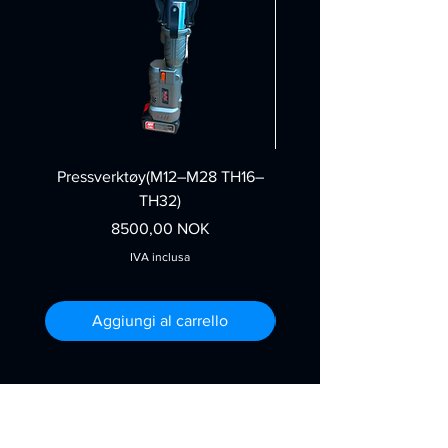
Pressverktøy(M12–M28 TH16–
Felgpoleringsmask
TH32)
Prezzo
8500,00 NOK
IVA inclusa
Aggiungi al carrello
Contatto