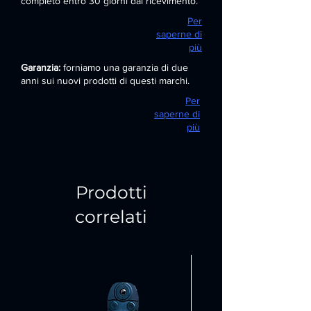
completo entro 30 giorni dal ricevimento.
Per
saperne di
più
Garanzia:
forniamo una garanzia di due
anni sui nuovi prodotti di questi marchi.
Per
saperne di
più
Prodotti
correlati