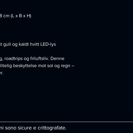
,8 cm (L x B x H)
 gull og kaldt hvitt LED-lys
, roadtrips og friluftsliv. Denne
litelig beskyttelse mot sol og regn –
r.
ni sono sicure e crittografate.