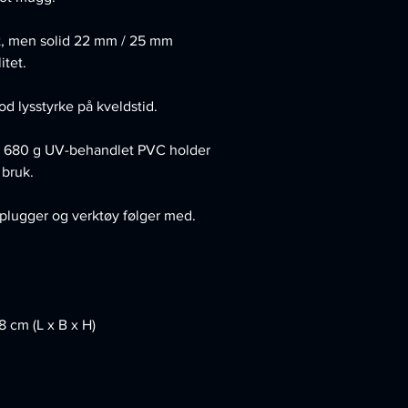
t, men solid 22 mm / 25 mm
itet.
d lysstyrke på kveldstid.
 – 680 g UV-behandlet PVC holder
 bruk.
 plugger og verktøy følger med.
,8 cm (L x B x H)