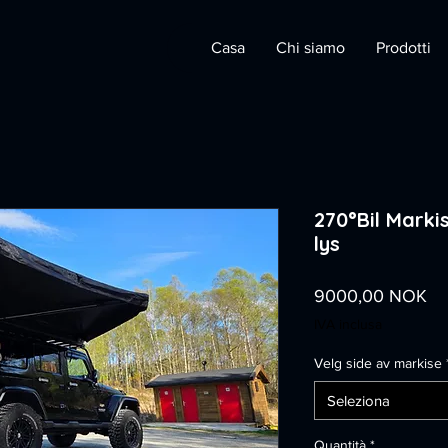
Casa
Chi siamo
Prodotti
270°Bil Mark
lys
Pr
9000,00 NOK
IVA inclusa
Velg side av markise
Seleziona
Quantità
*