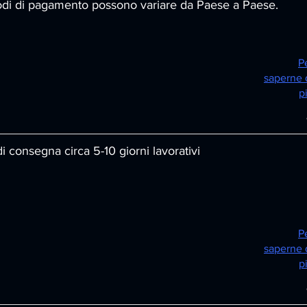
odi di pagamento possono variare da Paese a Paese.
P
saperne 
p
 consegna circa 5-10 giorni lavorativi
P
saperne 
p