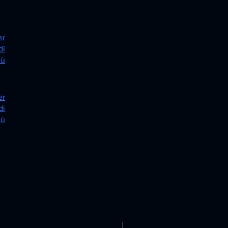
er
di
iù
er
di
iù