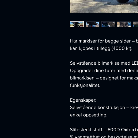
Har markiser for begge sider – 
kan kjøpes i tillegg (4000 kr).
Selvstående bilmarkise med LED-
Oppgrader dine turer med denn
bilmarkisen – designet for mak
funksjonalitet.
Egenskaper:
Selvstående konstruksjon – krev
enkel oppsetting.
Slitesterkt stoff – 600D Oxfo
% vanntetthet og beskyttelse 