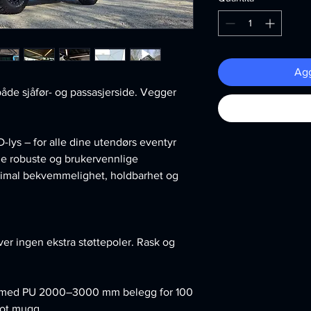
Agg
både sjåfør- og passasjerside. Vegger
lys – for alle dine utendørs eventyr
e robuste og brukervennlige
simal bekvemmelighet, holdbarhet og
er ingen ekstra støttepoler. Rask og
rd med PU 2000–3000 mm belegg for 100
mot mugg.