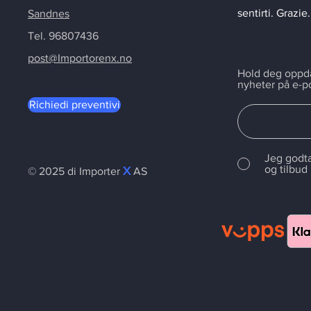
sentirti. Grazie.
Sandnes
Tel. 96807436
post@Importorenx.no
Hold deg oppdat
nyheter på e-p
Richiedi preventivi
Jeg godta
og tilbud
X
© 2025 di
Importer
AS