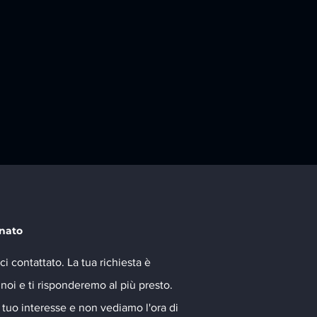
nato
ci contattato. La tua richiesta è
noi e ti risponderemo al più presto.
tuo interesse e non vediamo l'ora di