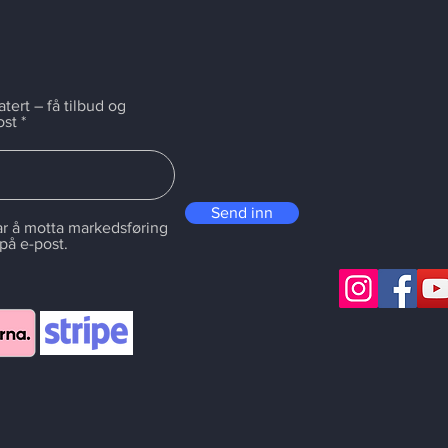
ert – få tilbud og
ost
Send inn
r å motta markedsføring
 på e-post.